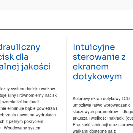
rauliczny
Intuicyjne
isk dla
sterowanie z
alnej jakości
ekranem
dotykowym
iczny system docisku wałków
uje silny i równomierny nacisk
Kolorowy ekran dotykowy LCD
j szerokości laminacji.
umożliwia łatwe wprowadzanie
nie eliminuje bąble powietrza i
kluczowych parametrów – długo
rebrzenia nawet na wydrukach
arkusza i wielkości nakładki (ove
ych z pełnym pokryciem
Prędkość laminacji oraz sterow
m. Wbudowany system
wałkami dostępne są z