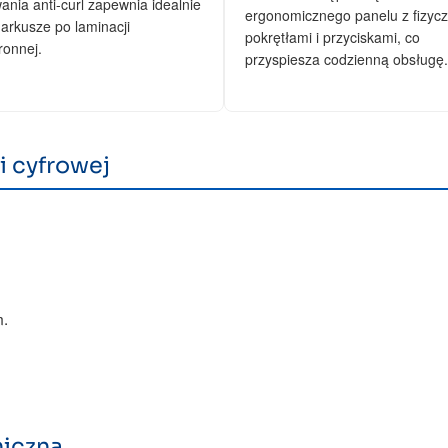
ania anti-curl zapewnia idealnie
ergonomicznego panelu z fizyc
 arkusze po laminacji
pokrętłami i przyciskami, co
ronnej.
przyspiesza codzienną obsługę.
i cyfrowej
m.
niczna