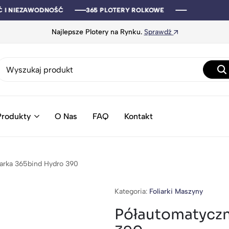
Ć I NIEZAWODNOŚĆ
Ć I NIEZAWODNOŚĆ
Ć I NIEZAWODNOŚĆ
Ć I NIEZAWODNOŚĆ
365 PLOTERY ROLKOWE
365 PLOTERY ROLKOWE
365 PLOTERY ROLKOWE
365 PLOTERY ROLKOWE
Najlepsze Plotery na Rynku.
Sprawdź
Produkty
O Nas
FAQ
Kontakt
iarka 365bind Hydro 390
Kategoria:
Foliarki Maszyny
Półautomatyczn