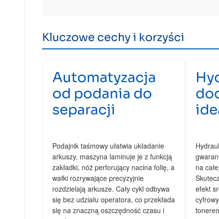
Kluczowe cechy i korzyści
Automatyzacja
Hyd
od podania do
doc
separacji
ide
Podajnik taśmowy ułatwia układanie
Hydraul
arkuszy, maszyna laminuje je z funkcją
gwarant
zakładki, nóż perforujący nacina folię, a
na całe
wałki rozrywające precyzyjnie
Skutecz
rozdzielają arkusze. Cały cykl odbywa
efekt s
się bez udziału operatora, co przekłada
cyfrow
się na znaczną oszczędność czasu i
tonere