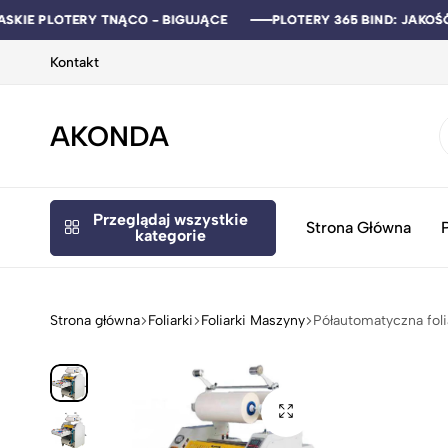
ASKIE PLOTERY TNĄCO - BIGUJĄCE
ASKIE PLOTERY TNĄCO - BIGUJĄCE
ASKIE PLOTERY TNĄCO - BIGUJĄCE
ASKIE PLOTERY TNĄCO - BIGUJĄCE
PLOTERY 365 BIND: JAKOŚ
PLOTERY 365 BIND: JAKOŚ
PLOTERY 365 BIND: JAKOŚ
PLOTERY 365 BIND: JAKOŚ
Kontakt
AKONDA
Akonda
-
Sklep
Przeglądaj wszystkie
Internetowy
Strona Główna
kategorie
-
Maszyny
Poligraficzne
Strona główna
Foliarki
Foliarki Maszyny
Półautomatyczna fol