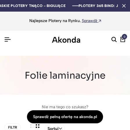
ASKIE PLOTERY TNĄCO - BIGUJĄCE
ASKIE PLOTERY TNĄCO - BIGUJĄCE
ASKIE PLOTERY TNĄCO - BIGUJĄCE
PLOTERY 365 BIND: JAKOŚ
PLOTERY 365 BIND: JAKOŚ
PLOTERY 365 BIND: JAKOŚ
Najlepsze Plotery na Rynku.
Sprawdź
Akonda
0
Folie laminacyjne
Nie ma tego co szukasz?
Sprawdź pełną ofertę na akonda.pl
FILTR
Sortuj