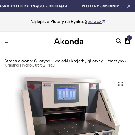
ASKIE PLOTERY TNĄCO - BIGUJĄCE
ASKIE PLOTERY TNĄCO - BIGUJĄCE
ASKIE PLOTERY TNĄCO - BIGUJĄCE
PLOTERY 365 BIND: JAKOŚ
PLOTERY 365 BIND: JAKOŚ
PLOTERY 365 BIND: JAKOŚ
Najlepsze Plotery na Rynku.
Sprawdź
Akonda
0
Strona główna
Gilotyny - krajarki
Krajark / gilotyny - maszyny
Krajarki HydroCut 52 PRO