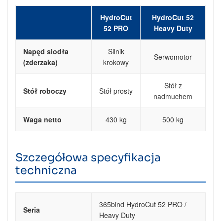
HydroCut
HydroCut 52
52 PRO
Heavy Duty
Napęd siodła
Silnik
Serwomotor
(zderzaka)
krokowy
Stół z
Stół roboczy
Stół prosty
nadmuchem
Waga netto
430 kg
500 kg
Szczegółowa specyfikacja
techniczna
365bind HydroCut 52 PRO /
Seria
Heavy Duty