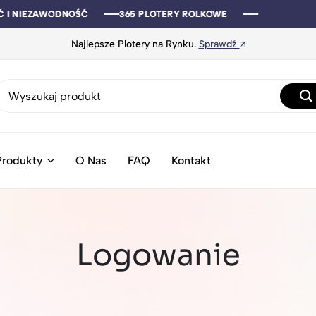
ŚĆ I NIEZAWODNOŚĆ
ŚĆ I NIEZAWODNOŚĆ
ŚĆ I NIEZAWODNOŚĆ
ŚĆ I NIEZAWODNOŚĆ
365 PLOTERY ROLKOWE
365 PLOTERY ROLKOWE
365 PLOTERY ROLKOWE
365 PLOTERY ROLKOWE
Najlepsze Plotery na Rynku.
Sprawdź
Produkty
O Nas
FAQ
Kontakt
Logowanie